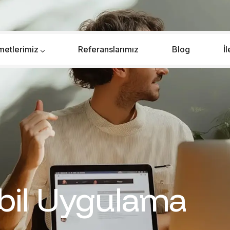
metlerimiz
Referanslarımız
Blog
İ
bil Uygulama