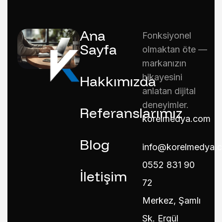
Ana
Fonksiyonel
Sayfa
olmaktan öte —
markanızın
hikayesini
Hakkımızda
anlatan dijital
deneyimler.
Referanslarımız
korelmedya.com
Blog
info@korelmedya.
0552 831 90
İletişim
72
Merkez, Şamlı
Sk. Ergül